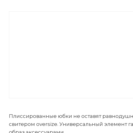
Плиссированные юбки не оставят равнодушных
свитером oversize. Универсальный элемент г
образ аксессуарами.