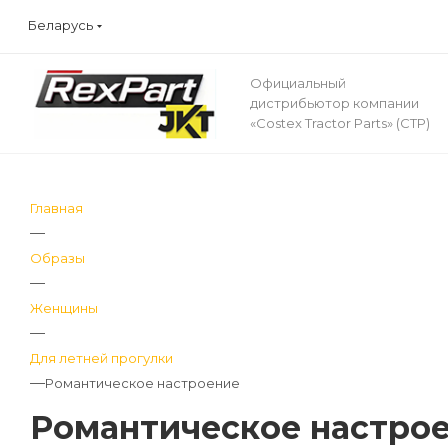
Беларусь
Официальный
дистрибьютор компании
«Costex Tractor Parts» (CTP)
Главная
—
Образы
—
Женщины
—
Для летней прогулки
—
Романтическое настроение
Романтическое настро