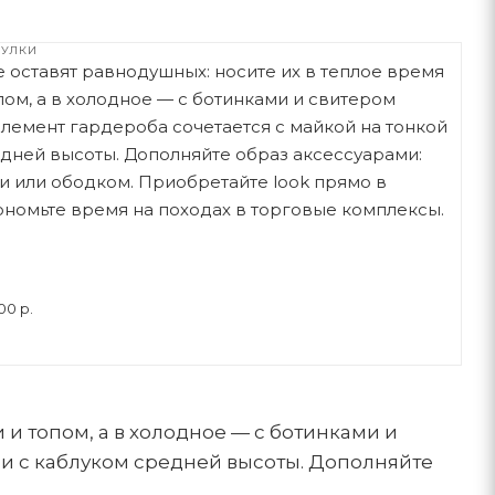
ГУЛКИ
оставят равнодушных: носите их в теплое время
пом, а в холодное — с ботинками и свитером
элемент гардероба сочетается с майкой на тонкой
едней высоты. Дополняйте образ аксессуарами:
и или ободком. Приобретайте look прямо в
ономьте время на походах в торговые комплексы.
00 р.
и топом, а в холодное — с ботинками и
 и с каблуком средней высоты. Дополняйте