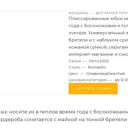
ЖЕНЩИНЫ
—
ДЛЯ ЛЕТНЕЙ ПРО
Плиссированные юбки не 
года с босоножками и то
oversize. Универсальный 
бретели и с каблуком ср
кожаной сумкой, серьгам
интернет-магазине и сэк
Сезон
—
Лето 2020
Стиль
—
Romantic
Цвет
—
Оливковый/желтый
Ценовая категория
—
до 12 0
СМОТРЕТЬ ТОВАРЫ
: носите их в теплое время года с босоножками 
ардероба сочетается с майкой на тонкой бретели